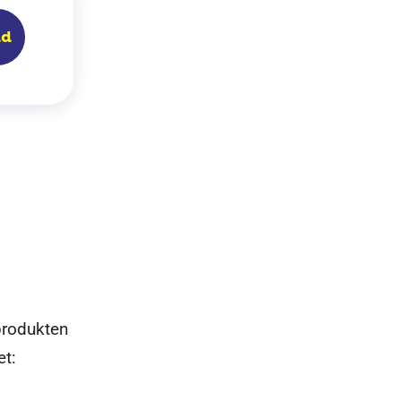
ad
produkten
et: