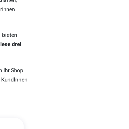
chaften,
rInnen
 bieten
iese drei
h Ihr Shop
n KundInnen