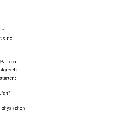
ne-
t eine
 Parfum
olgreich
starten:
ufen?
, physischen