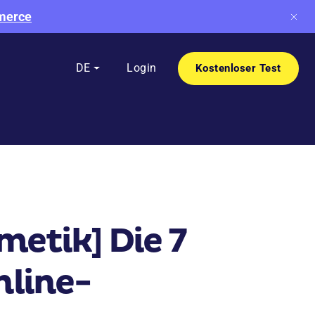
mmerce
DE
Login
Kostenloser Test
etik] Die 7
nline-