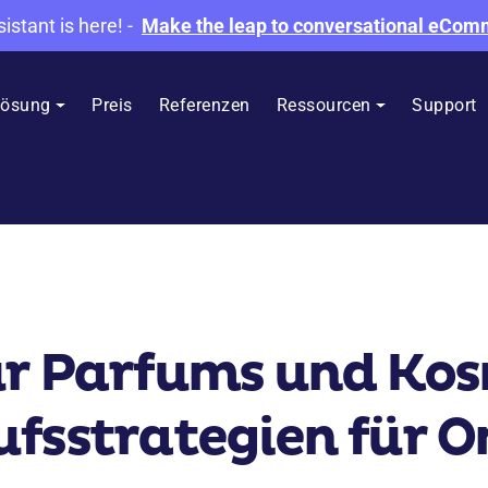
sistant is here!
-
Make the leap to conversational eCo
ösung
Preis
Referenzen
Ressourcen
Support
r Parfums und Kosm
fsstrategien für O