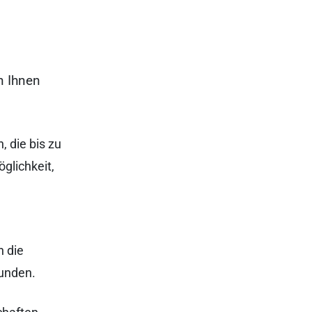
n Ihnen
 die bis zu
glichkeit,
n die
unden.