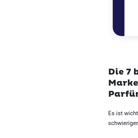
Die 7 
Marke
Parfü
Es ist wich
schwieriger