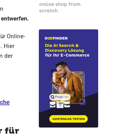
online shop from
en
scratch
 entwerfen.
ür Online-
. Hier
n der
uche
 für