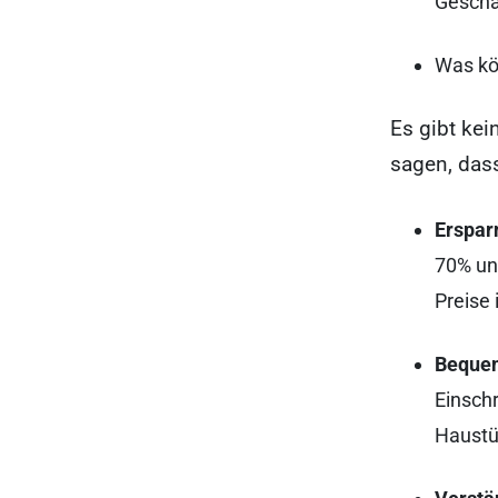
Geschä
Was kö
Es gibt kei
sagen, das
Erspar
70% un
Preise 
Bequem
Einsch
Haustü