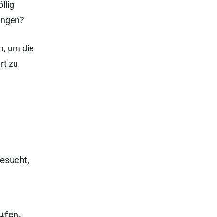
llig
hängen?
n, um die
rt zu
esucht,
ufen,