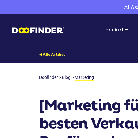
AI As
Produkt
L
Alle Artikel
Doofinder
>
Blog
>
Marketing
[Marketing fü
besten Verkau