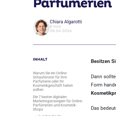
Parfümerien
Chiara Algarotti
6 min
29.04.2024
INHALT
Besitzen S
Warum Sie ein Online-
Dann sollt
Schaufenster für Ihre
Parfümerie oder Ihr
Form hande
Kosmetikgeschäft haben
sollten
Kosmetikpr
Die 7 besten digitalen
Marketingstrategien für Online-
Parfümerien und Kosmetik-
Das bedeut
Shops