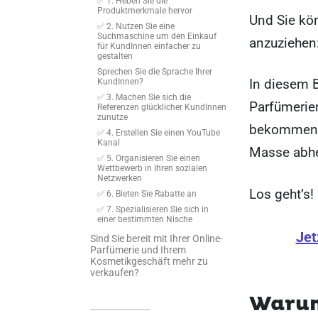
✅ 1. Heben Sie die
Produktmerkmale hervor
Und Sie kö
✅ 2. Nutzen Sie eine
Suchmaschine um den Einkauf
anzuziehen
für KundInnen einfacher zu
gestalten
Sprechen Sie die Sprache Ihrer
In diesem B
KundInnen?
✅ 3. Machen Sie sich die
Parfümerie
Referenzen glücklicher KundInnen
zunutze
bekommen S
✅ 4. Erstellen Sie einen YouTube
Kanal
Masse abhe
✅ 5. Organisieren Sie einen
Wettbewerb in Ihren sozialen
Netzwerken
Los geht’s!
✅ 6. Bieten Sie Rabatte an
✅ 7. Spezialisieren Sie sich in
einer bestimmten Nische
Jet
Sind Sie bereit mit Ihrer Online-
Parfümerie und Ihrem
Kosmetikgeschäft mehr zu
verkaufen?
Warum