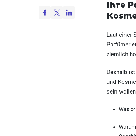
Ihre P
Kosme
Laut einer 
Parfümerie
ziemlich ho
Deshalb is
und Kosmeti
sein wollen
Was br
Warum w