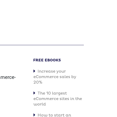
FREE EBOOKS
Increase your
mmerce-
eCommerce sales by
20%
The 10 largest
eCommerce sites in the
world
How to start an