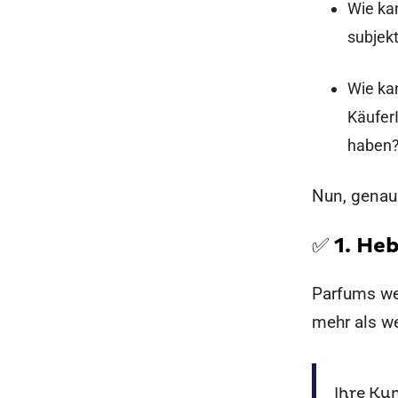
Wie ka
subjek
Wie ka
Käufer
haben
Nun, genau 
✅ 1. He
Parfums we
mehr als w
Ihre Ku