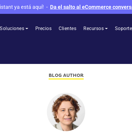
istant ya está aquí!
-
Da el salto al eCommerce convers
Soluciones
Precios
Clientes
Recursos
Soport
BLOG AUTHOR