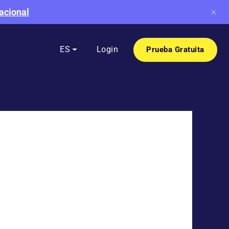
acional
e
ES
Login
Prueba Gratuita