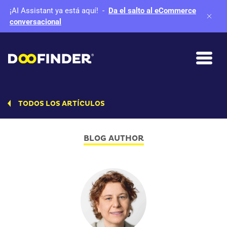
¡AI Assistant ya está aquí!
-
Da el salto al eCommerce
conversacional
TODOS LOS ARTÍCULOS
BLOG AUTHOR