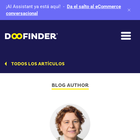
¡AI Assistant ya está aquí!
-
Da el salto al eCommerce
conversacional
TODOS LOS ARTÍCULOS
BLOG AUTHOR