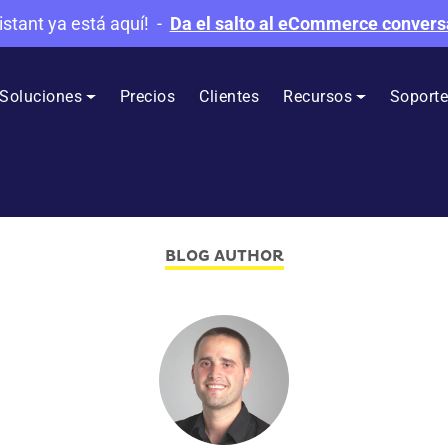
istant ya está aquí!
-
Da el salto al eCommerce convers
Soluciones
Precios
Clientes
Recursos
Soport
BLOG AUTHOR