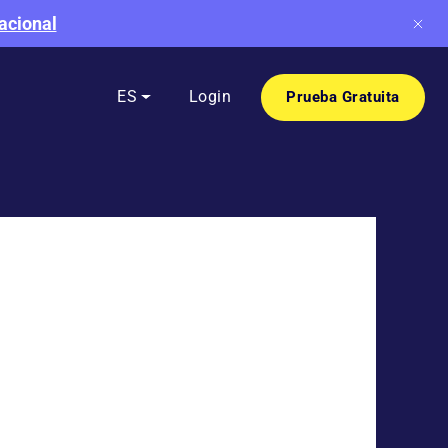
acional
e
ES
Login
Prueba Gratuita