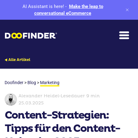
AI Assistant is here!
-
Make the leap to
conversational eCommerce
Alle Artikel
Doofinder
>
Blog
>
Marketing
Alexander Heidel
•
Lesedauer 9 min
25.03.2025
Content-Strategien:
Tipps für den Content-