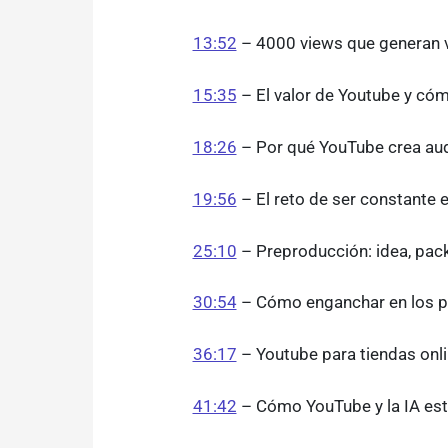
13:52
– 4000 views que generan v
15:35
– El valor de Youtube y có
18:26
– Por qué YouTube crea aud
19:56
– El reto de ser constante 
25:10
– Preproducción: idea, pack
30:54
– Cómo enganchar en los 
36:17
– Youtube para tiendas onl
41:42
– Cómo YouTube y la IA es