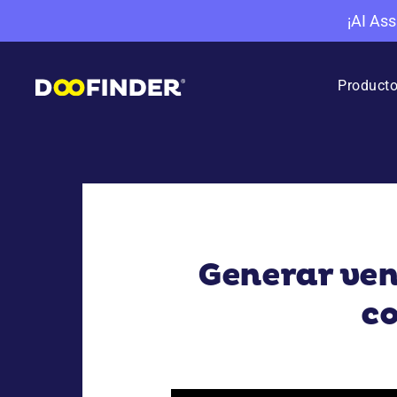
¡AI Ass
Product
Generar ven
co