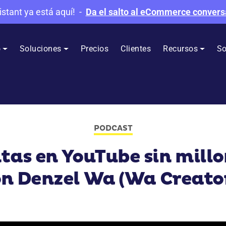
istant ya está aquí!
-
Da el salto al eCommerce convers
o
Soluciones
Precios
Clientes
Recursos
So
PODCAST
tas en YouTube sin millo
n Denzel Wa (Wa Creato