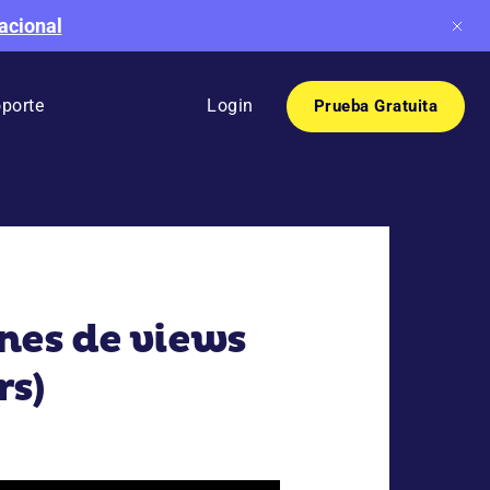
acional
porte
Login
Prueba Gratuita
nes de views
rs)