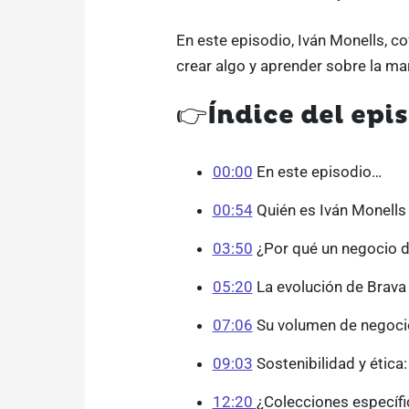
En este episodio, Iván Monells, c
crear algo y aprender sobre la mar
👉
Índice del epi
00:00
En este episodio…
00:54
Quién es Iván Monells
03:50
¿Por qué un negocio 
05:20
La evolución de Brava
07:06
Su volumen de negoci
09:03
Sostenibilidad y étic
12:20
¿Colecciones específi