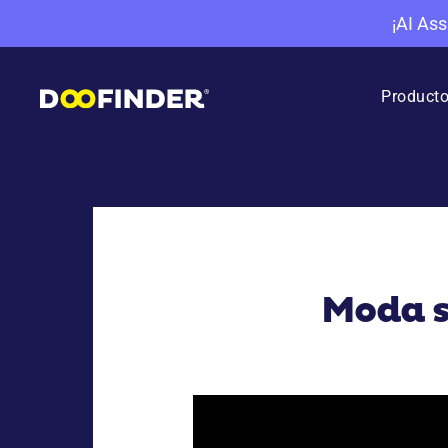
¡AI Ass
Product
Moda s