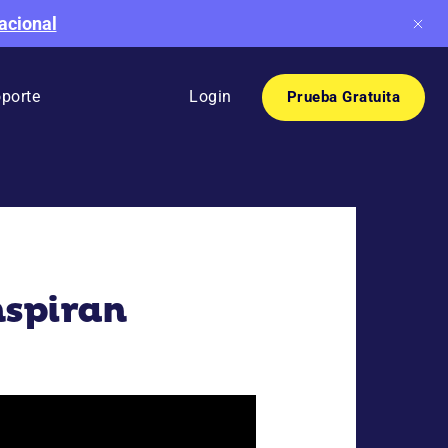
acional
porte
Login
Prueba Gratuita
nspiran