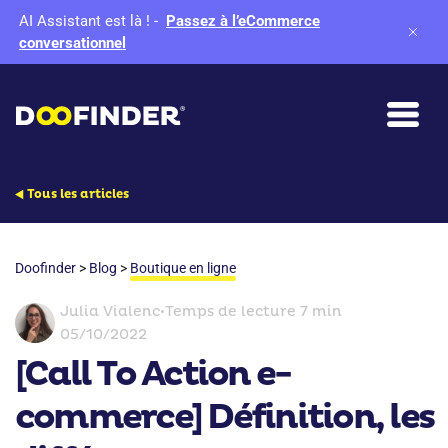
AI Assistant est là !
-
Passez à l’eCommerce
conversationnel
Tous les articles
Doofinder
>
Blog
>
Boutique en ligne
Julia Vialenc
•
Temps de lecture 7 min
05/10/2022
[Call To Action e-
commerce] Définition, les