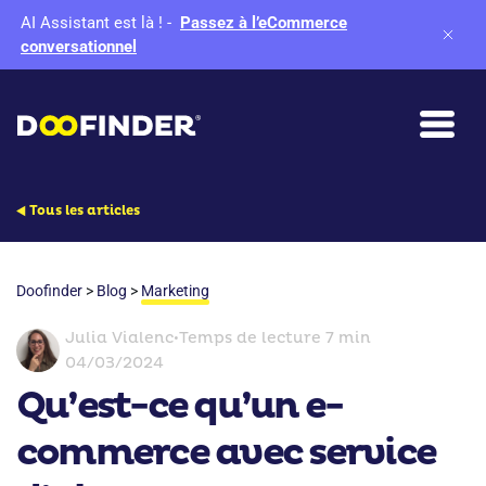
AI Assistant est là !
-
Passez à l’eCommerce
conversationnel
Tous les articles
Doofinder
>
Blog
>
Marketing
Julia Vialenc
•
Temps de lecture 7 min
04/03/2024
Qu’est-ce qu’un e-
commerce avec service