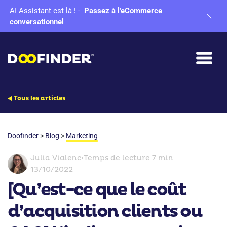
AI Assistant est là !
-
Passez à l’eCommerce
conversationnel
Tous les articles
Doofinder
>
Blog
>
Marketing
Julia Vialenc
•
Temps de lecture 7 min
13/10/2022
[Qu’est-ce que le coût
d’acquisition clients ou