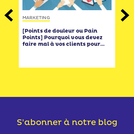
MAR
MARKETING
Previous
Next
Com
[Points de douleur ou Pain
de 
ment
Points] Pourquoi vous devez
avoi
faire mal à vos clients pour
l’éc
la
augmenter les ventes de votre
e-commerce
S'abonner à notre blog