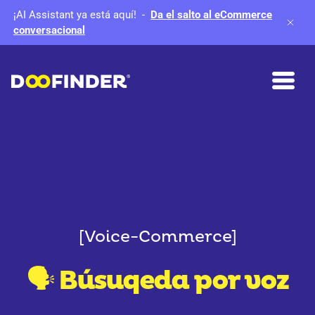
¡AI Assistant ya está aquí!
-
Da el salto al eCommerce
conversacional
[Voice-Commerce]
🗣 Búsuqeda por voz