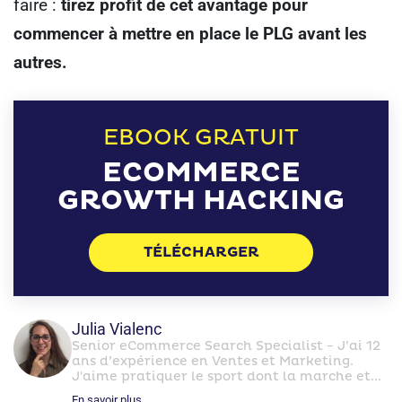
faire :
tirez profit de cet avantage pour
commencer à mettre en place le PLG avant les
autres.
EBOOK GRATUIT
ECOMMERCE
GROWTH HACKING
TÉLÉCHARGER
Julia Vialenc
Senior eCommerce Search Specialist - J’ai 12
ans d’expérience en Ventes et Marketing.
J'aime pratiquer le sport dont la marche et...
En savoir plus