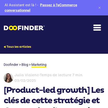
AI Assistant est là !
-
Passez à l’eCommerce
conversationnel
Tous les articles
Doofinder
>
Blog
>
Marketing
Julia Vialenc
•
Temps de lecture 7 min
03/02/2025
[Product-led growth] Les
clés de cette stratégie et