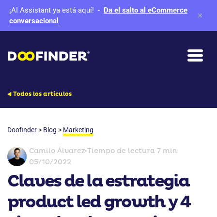
¡AI Assistant ya está aquí!
-
Da el salto al eCommerce
conversacional
Todos los artículos
Doofinder
>
Blog
>
Marketing
Camilo Álvarez
•
Tiempo de lectura 7 min
05/10/2022
Claves de la estrategia
product led growth y 4