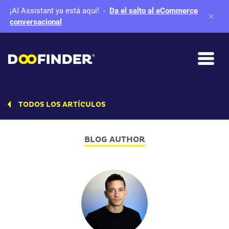
¡AI Assistant ya está aquí!
-
Da el salto al eCommerce
conversacional
TODOS LOS ARTÍCULOS
BLOG AUTHOR