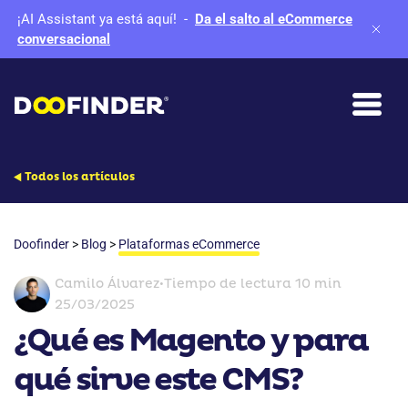
¡AI Assistant ya está aquí!
-
Da el salto al eCommerce
conversacional
Todos los artículos
Doofinder
>
Blog
>
Plataformas eCommerce
Camilo Álvarez
•
Tiempo de lectura 10 min
25/03/2025
¿Qué es Magento y para
qué sirve este CMS?