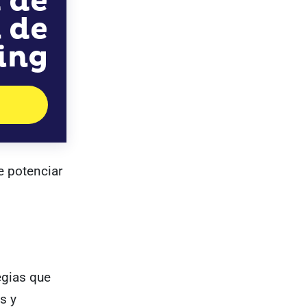
a de
 de
ing
 potenciar
egias que
s y