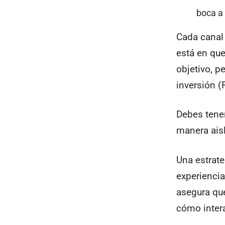
boca a
Cada canal 
está en que
objetivo, p
inversión (
Debes tene
manera ais
Una estrate
experienci
asegura que
cómo intera