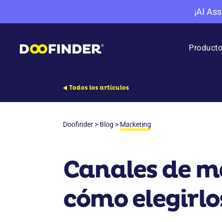
¡AI Ass
Product
Todos los artículos
Doofinder
>
Blog
>
Marketing
Canales de ma
cómo elegirlo