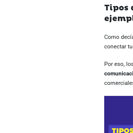
Tipos 
ejempl
Como decía
conectar t
Por eso, lo
comunicac
comerciale