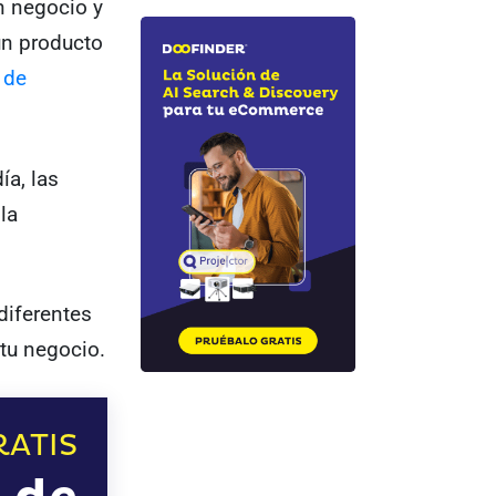
n negocio y
un producto
 de
ía, las
la
diferentes
tu negocio.
ATIS