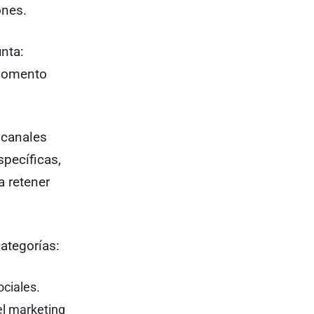
ones.
nta:
 momento
 canales
pecíficas,
a retener
ategorías:
ociales.
 el marketing