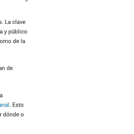
s. La clave
a y público
torno de la
an de
na
anal
. Esto
ar dónde o