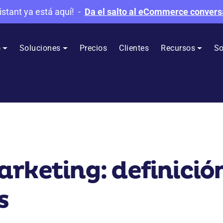
istant ya está aquí!
-
Da el salto al eCommerce convers
o
Soluciones
Precios
Clientes
Recursos
So
rketing: definición
s