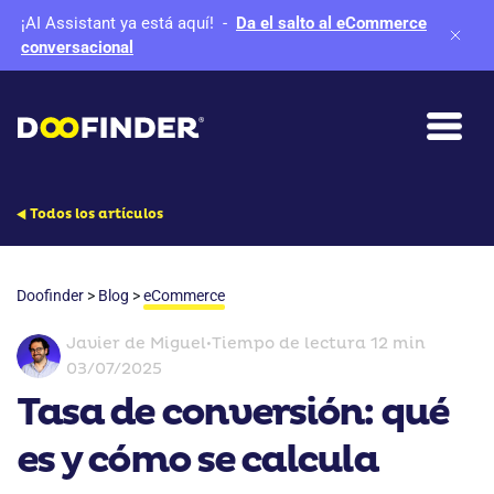
¡AI Assistant ya está aquí!
-
Da el salto al eCommerce
conversacional
Todos los artículos
Doofinder
>
Blog
>
eCommerce
Javier de Miguel
•
Tiempo de lectura 12 min
03/07/2025
Tasa de conversión: qué
es y cómo se calcula