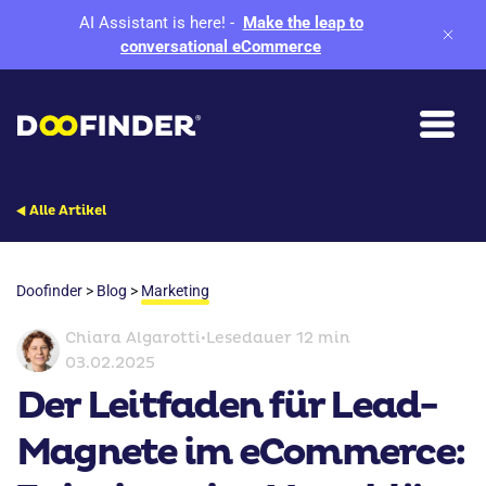
AI Assistant is here!
-
Make the leap to
conversational eCommerce
Alle Artikel
Doofinder
>
Blog
>
Marketing
Chiara Algarotti
•
Lesedauer 12 min
03.02.2025
Der Leitfaden für Lead-
Magnete im eCommerce: