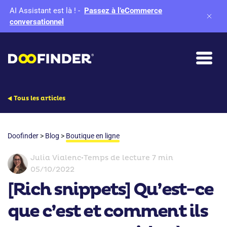
AI Assistant est là !
-
Passez à l’eCommerce
conversationnel
Tous les articles
Doofinder
>
Blog
>
Boutique en ligne
Julia Vialenc
•
Temps de lecture 7 min
05/10/2022
[Rich snippets] Qu’est-ce
que c’est et comment ils