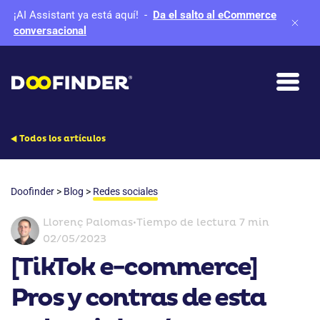
¡AI Assistant ya está aquí!
-
Da el salto al eCommerce
conversacional
Todos los artículos
Doofinder
>
Blog
>
Redes sociales
Llorenç Palomas
•
Tiempo de lectura 7 min
02/05/2023
[TikTok e-commerce]
Pros y contras de esta