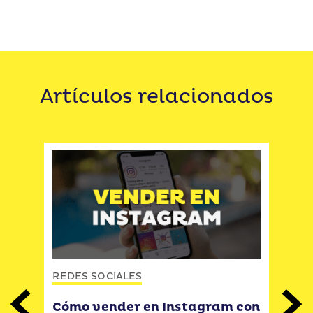
Artículos relacionados
REDES SOCIALES
REDE
Cómo vender en Instagram con
Mar
Previous
Next