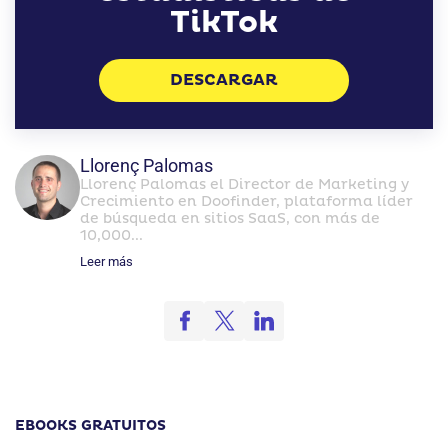
TikTok
DESCARGAR
Llorenç Palomas
Llorenç Palomas el Director de Marketing y
Crecimiento en Doofinder, plataforma líder
de búsqueda en sitios SaaS, con más de
10,000...
Leer más
EBOOKS GRATUITOS