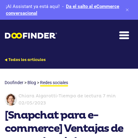
¡AI Assistant ya está aquí!
-
Da el salto al eCommerce
conversacional
Todos los artículos
Doofinder
>
Blog
>
Redes sociales
Chiara Algarotti
•
Tiempo de lectura 7 min
02/05/2023
[Snapchat para e-
commerce] Ventajas de