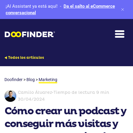
¡AI Assistant ya está aquí!
-
Da el salto al eCommerce
conversacional
Todos los artículos
Doofinder
>
Blog
>
Marketing
Camilo Álvarez
•
Tiempo de lectura 9 min
30/04/2024
Cómo crear un podcast y
conseguir más visitas y