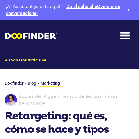
¡AI Assistant ya está aquí!
-
Da el salto al eCommerce
conversacional
Todos los artículos
Doofinder
>
Blog
>
Marketing
Javier de Miguel
•
Tiempo de lectura 7 min
03/07/2025
Retargeting: qué es,
cómo se hace y tipos