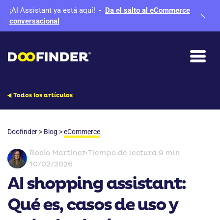
¡AI Assistant ya está aquí!
-
Da el salto al eCommerce
conversacional
Todos los artículos
Doofinder
>
Blog
>
eCommerce
Rocío Martínez
•
Tiempo de lectura 9 min
10/02/2026
AI shopping assistant:
Qué es, casos de uso y