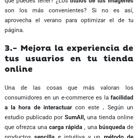
que puedes tener? ¿Los
títulos de tus imágenes
son los más convenientes? Si no es así,
aprovecha el verano para optimizar el de tu
página.
3.- Mejora la experiencia de
tus usuarios en tu tienda
online
Una de las cosas que más valoran los
consumidores en un e-commerce es la
facilidad
a la hora de interactuar
con este
.
Según un
estudio publicado por
SumAll,
una tienda online
que ofrezca una
carga rápida
, una
búsqueda
de
productos
sencilla
e intuitiva y un
método de