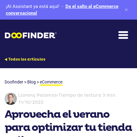
¡AI Assistant ya está aquí!
-
Da el salto al eCommerce
conversacional
Todos los artículos
Doofinder
>
Blog
>
eCommerce
Llorenç Palomas
•
Tiempo de lectura 3 min
11/10/2022
Aprovecha el verano
para optimizar tu tienda