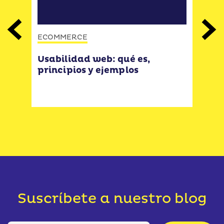
Previous
Next
ECOMMERCE
ECO
o
Usabilidad web: qué es,
GUÍ
principios y ejemplos
PAR
ELE
Suscríbete a nuestro blog