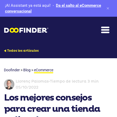
¡AI Assistant ya está aquí!
-
Da el salto al eCommerce
conversacional
Todos los artículos
Doofinder
>
Blog
>
eCommerce
Llorenç Palomas
•
Tiempo de lectura 3 min
05/10/2022
Los mejores consejos
para crear una tienda