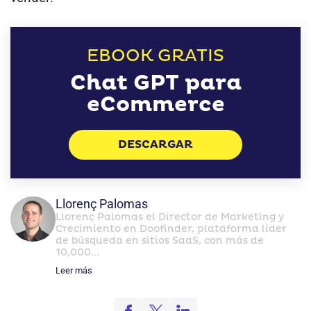
EBOOK GRATIS
Chat GPT para
eCommerce
DESCARGAR
Llorenç Palomas
Llorenç Palomas el Director de Marketing y
Crecimiento en Doofinder, plataforma líder
de búsqueda en sitios SaaS, con más de
10,000...
Leer más