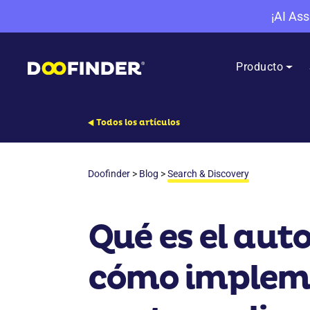
¡AI Ass
Producto
Todos los artículos
Doofinder
>
Blog
>
Search & Discovery
Qué es el au
cómo impleme