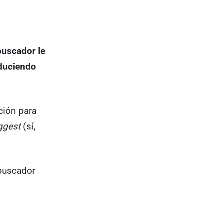
buscador le
oduciendo
ación para
ggest
(sí,
 buscador