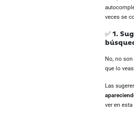
autocomple
veces se c
✅ 1. Su
búsqued
No, no son
que lo veas
Las sugere
apareciend
ver en esta