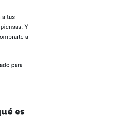
 a tus
 piensas. Y
 comprarte a
tado para
qué es