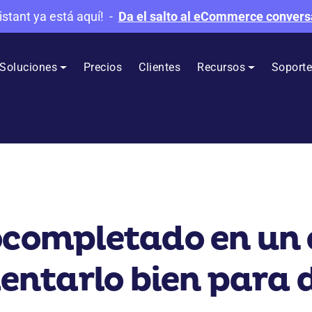
istant ya está aquí!
-
Da el salto al eCommerce convers
Soluciones
Precios
Clientes
Recursos
Soport
tocompletado en u
ntarlo bien para d