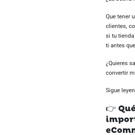
Que tener 
clientes, c
si tu tiend
ti antes qu
¿Quieres s
convertir 
Sigue leye
👉 Qué
import
eComm