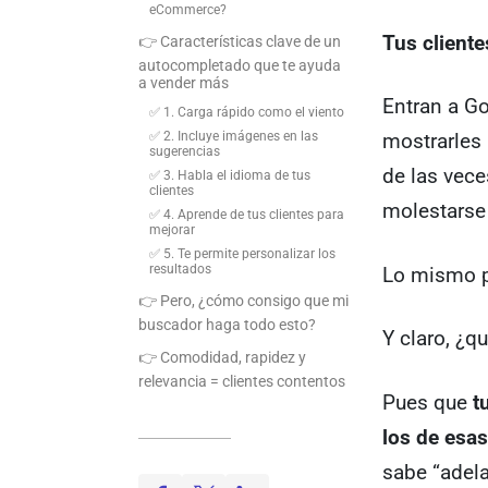
eCommerce?
Tus client
👉 Características clave de un
autocompletado que te ayuda
a vender más
Entran a Go
✅ 1. Carga rápido como el viento
✅ 2. Incluye imágenes en las
mostrarles
sugerencias
de las vece
✅ 3. Habla el idioma de tus
clientes
molestarse 
✅ 4. Aprende de tus clientes para
mejorar
✅ 5. Te permite personalizar los
resultados
Lo mismo 
👉 Pero, ¿cómo consigo que mi
buscador haga todo esto?
Y claro, ¿q
👉 Comodidad, rapidez y
relevancia = clientes contentos
Pues que
t
los de esa
sabe “adel