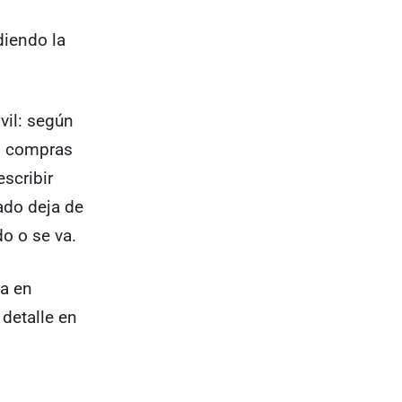
diendo la
vil: según
as compras
scribir
ado deja de
do o se va.
ca en
 detalle en