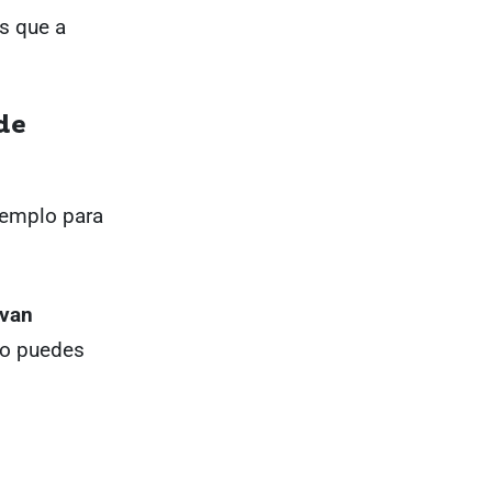
s que a
de
jemplo para
 van
mo puedes