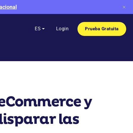
acional
e
ES
Login
Prueba Gratuita
n eCommerce y
isparar las