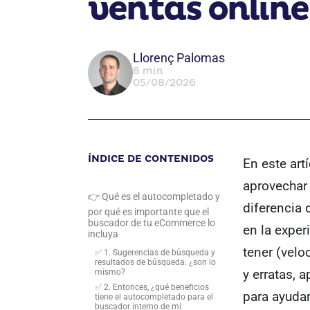
ventas online
Llorenç Palomas
8 min
05/08/2026
ÍNDICE DE CONTENIDOS
En este art
aprovechar
👉 Qué es el autocompletado y
diferencia 
por qué es importante que el
buscador de tu eCommerce lo
en la exper
incluya
tener (vel
✅ 1. Sugerencias de búsqueda y
resultados de búsqueda: ¿son lo
y erratas, 
mismo?
✅ 2. Entonces, ¿qué beneficios
para ayudar
tiene el autocompletado para el
buscador interno de mi