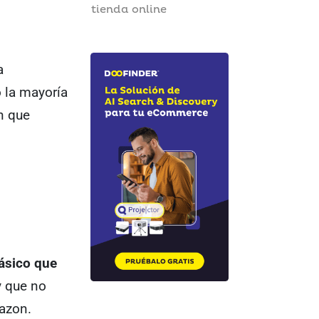
tienda online
a
 la mayoría
en que
ásico que
y que no
azon.