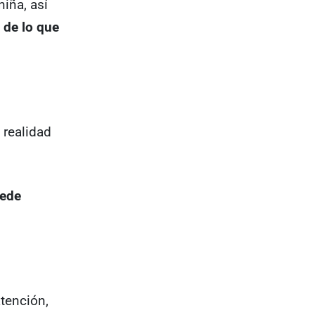
iña, así
 de lo que
 realidad
ede
tención,