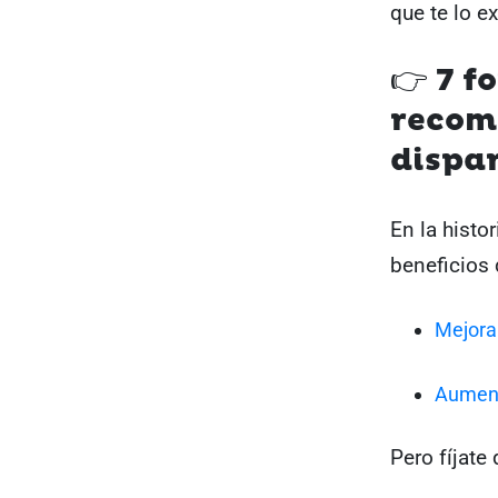
que te lo e
👉 7 f
recom
dispar
En la hist
beneficios
Mejorar
Aument
Pero fíjate