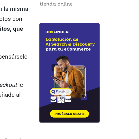
tienda online
en la misma
uctos con
itos, que
 pensárselo
eckout
le
añade al