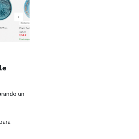
de
prando un
para