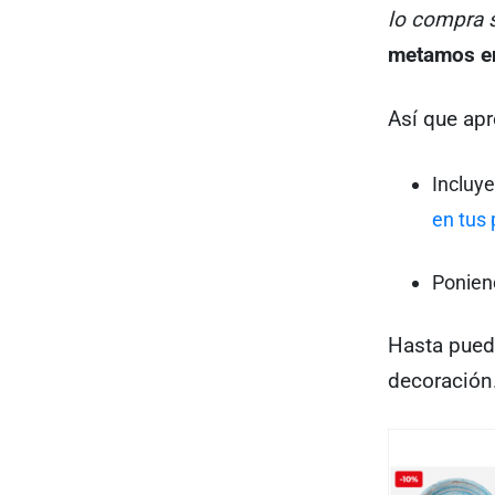
lo compra s
metamos en 
Así que apr
Incluy
en tus 
Ponien
Hasta pued
decoración