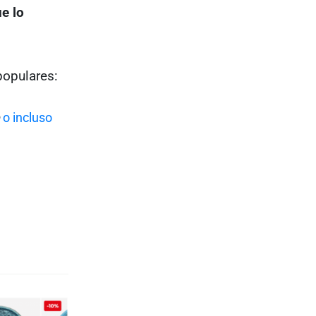
e lo
populares:
o incluso