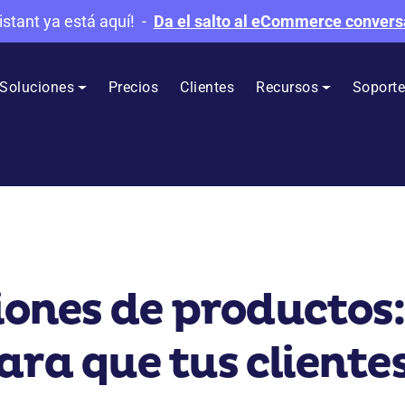
istant ya está aquí!
-
Da el salto al eCommerce convers
Soluciones
Precios
Clientes
Recursos
Soport
nes de productos: 
ara que tus client