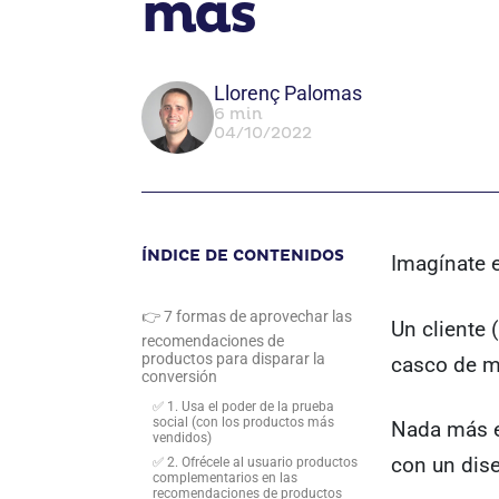
más
Llorenç Palomas
6 min
04/10/2022
ÍNDICE DE CONTENIDOS
Imagínate e
👉 7 formas de aprovechar las
Un cliente 
recomendaciones de
productos para disparar la
casco de m
conversión
✅ 1. Usa el poder de la prueba
social (con los productos más
Nada más e
vendidos)
con un dise
✅ 2. Ofrécele al usuario productos
complementarios en las
recomendaciones de productos