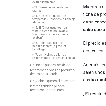
de tu eCommerce
Mientras es
✅ 3. Que nadie se pierda tus
ofertas
ficha de p
✅ 4. ¿Tienes productos de
temporada? Pónselos en bandeja
otros casc
al cliente
✅ 5. El “Otros usuarios han
sabe que a 
visto…” como forma de decir
“Cómpralos antes de que se
acaben”
El precio e
✅ 6. “Comprados juntos
habitualmente” (o product
bundling)
dos veces.
✅ 7. Un nivel más allá: las
recomendaciones personalizadas
Además, cu
👉 Dónde puedes incluir las
recomendaciones de producto
salen unos 
dentro de tu tienda
carrito tam
👉 ¿Sabías que en el buscador
interno también puedes
recomendar productos?
¿El resulta