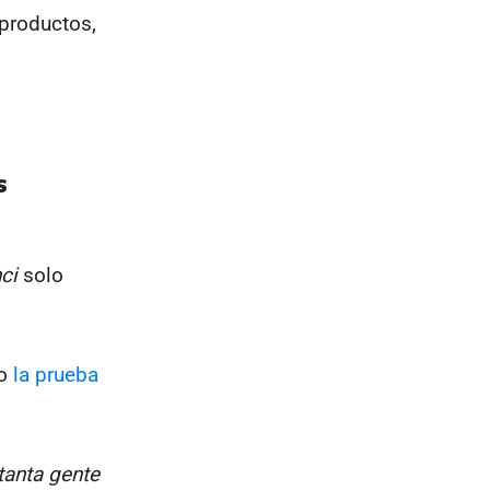
 productos,
s
ci
solo
mo
la prueba
 tanta gente