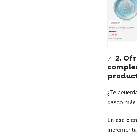
✅ 2. Of
complem
produc
¿Te acuerda
casco más 
En ese eje
incrementa