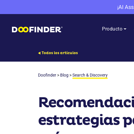
¡AI Ass
Producto
Todos los artículos
Doofinder
>
Blog
>
Search & Discovery
Recomendacio
estrategias p