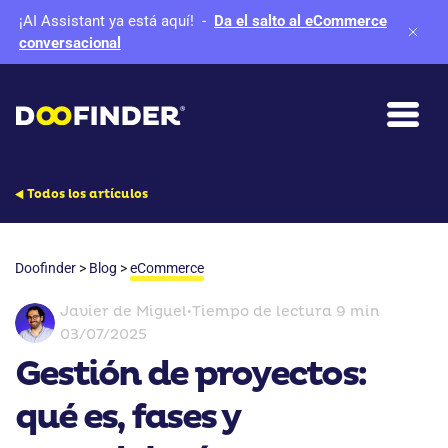
¡AI Assistant ya está aquí!
-
Da el salto al eCommerce
conversacional
Todos los artículos
Doofinder
>
Blog
>
eCommerce
Javier de Miguel
•
Tiempo de lectura 9 min
03/07/2025
Gestión de proyectos:
qué es, fases y