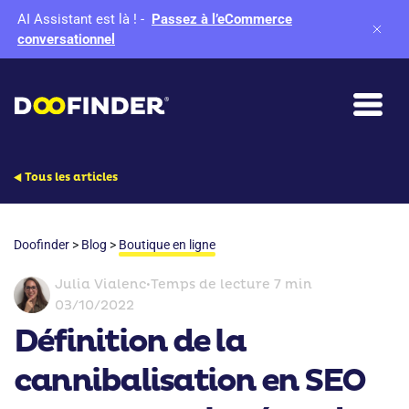
AI Assistant est là !
-
Passez à l’eCommerce
conversationnel
Tous les articles
Doofinder
>
Blog
>
Boutique en ligne
Julia Vialenc
•
Temps de lecture 7 min
03/10/2022
Définition de la
cannibalisation en SEO