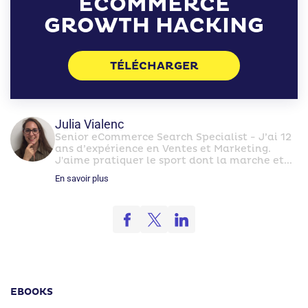
ECOMMERCE
GROWTH HACKING
TÉLÉCHARGER
Julia Vialenc
Senior eCommerce Search Specialist - J’ai 12
ans d’expérience en Ventes et Marketing.
J'aime pratiquer le sport dont la marche et...
En savoir plus
EBOOKS