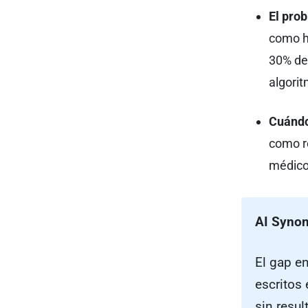
El prob
como h
30% de
algorit
Cuándo
como r
médico
AI Synon
El gap e
escritos
sin resul