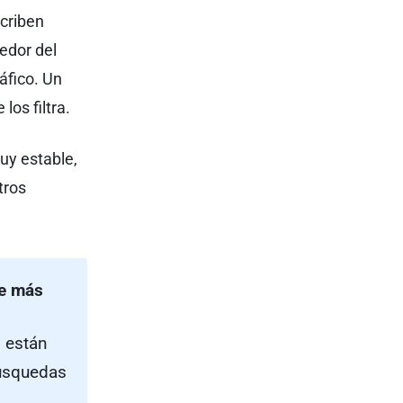
scriben
edor del
áfico. Un
los filtra.
uy estable,
tros
de más
o están
búsquedas