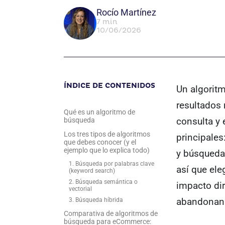
Rocío Martínez
7 min
10/06/2026
ÍNDICE DE CONTENIDOS
Un algorit
resultados 
Qué es un algoritmo de
consulta y 
búsqueda
Los tres tipos de algoritmos
principales
que debes conocer (y el
ejemplo que lo explica todo)
y búsqueda 
1. Búsqueda por palabras clave
así que ele
(keyword search)
2. Búsqueda semántica o
impacto dir
vectorial
abandonan 
3. Búsqueda híbrida
Comparativa de algoritmos de
búsqueda para eCommerce: