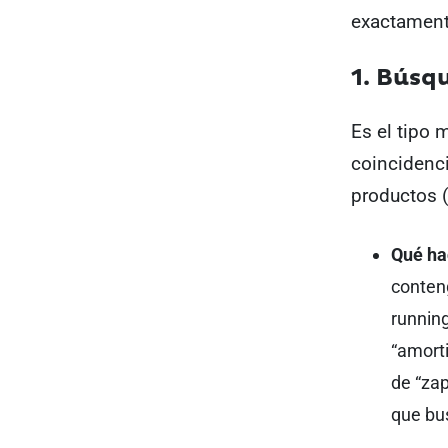
exactament
1. Búsq
Es el tipo 
coincidenci
productos (
Qué ha
conteng
runnin
“amorti
de “zap
que bu