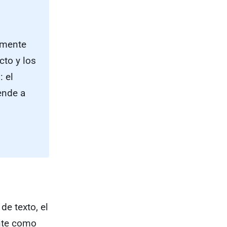
amente
cto y los
: el
ende a
de texto, el
ente como