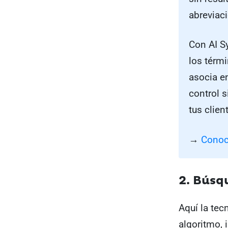
abreviac
Con AI S
los térmi
asocia en
control 
tus clie
→
Conoc
2. Búsq
Aquí la tec
algoritmo, 