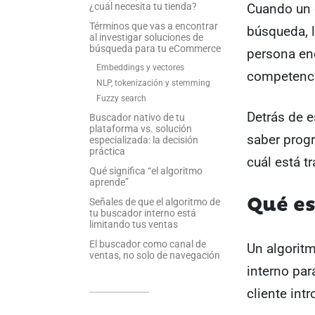
Cuando un c
¿cuál necesita tu tienda?
Términos que vas a encontrar
búsqueda, l
al investigar soluciones de
búsqueda para tu eCommerce
persona enc
Embeddings y vectores
competenci
NLP, tokenización y stemming
Fuzzy search
Detrás de 
Buscador nativo de tu
plataforma vs. solución
saber progr
especializada: la decisión
práctica
cuál está t
Qué significa “el algoritmo
aprende”
Qué e
Señales de que el algoritmo de
tu buscador interno está
limitando tus ventas
El buscador como canal de
Un algoritm
ventas, no solo de navegación
interno par
cliente int