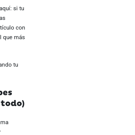
quí: si tu
jas
tículo con
¿el que más
ando tu
bes
 todo)
isma
r