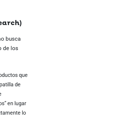
earch)
tmo busca
o de los
oductos que
patilla de
e
os” en lugar
ctamente lo