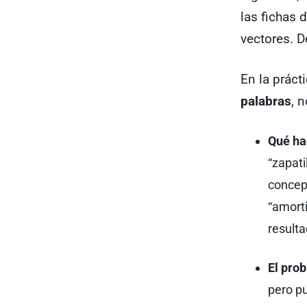
las fichas
vectores. D
En la práct
palabras
, 
Qué ha
“zapati
concep
“amorti
resulta
El prob
pero pu