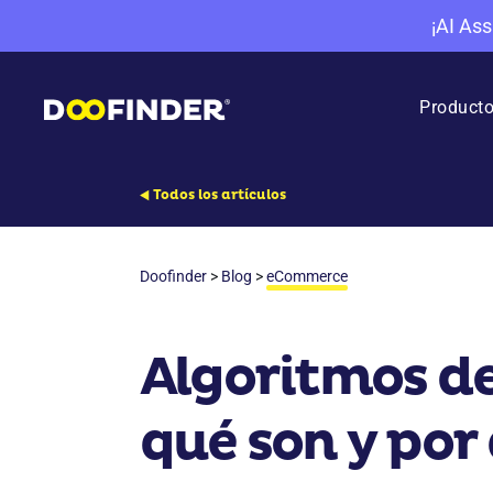
¡AI Ass
Product
Todos los artículos
Doofinder
>
Blog
>
eCommerce
Algoritmos d
qué son y por