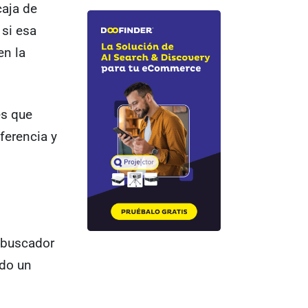
caja de
 si esa
en la
es que
ferencia y
 buscador
ndo un