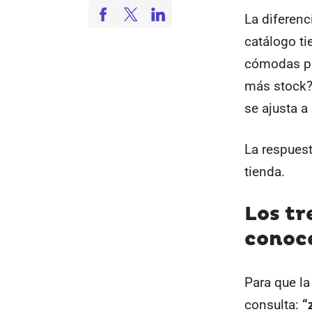
La diferenc
catálogo ti
cómodas par
más stock?,
se ajusta a 
La respues
tienda.
Los tr
conoce
Para que la
consulta:
“