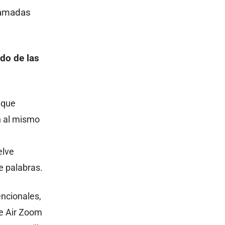
lamadas
ado de las
 que
an al mismo
elve
e palabras.
encionales,
ke Air Zoom