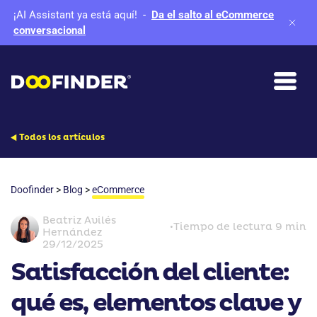
¡AI Assistant ya está aquí!
-
Da el salto al eCommerce
conversacional
Todos los artículos
Doofinder
>
Blog
>
eCommerce
Beatriz Avilés
•
Tiempo de lectura 9 min
Hernández
29/12/2025
Satisfacción del cliente:
qué es, elementos clave y