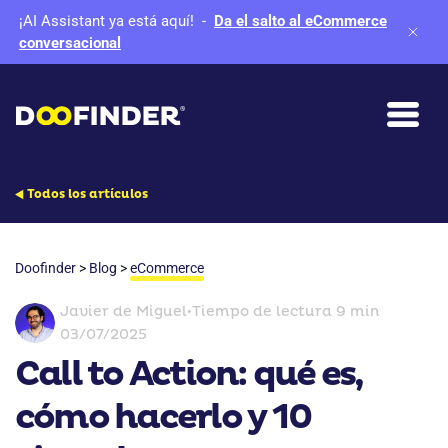
¡AI Assistant ya está aquí!
-
Da el salto al eCommerce
conversacional
Todos los artículos
Doofinder
>
Blog
>
eCommerce
Javier de Miguel
•
Tiempo de lectura 9 min
03/07/2025
Call to Action: qué es,
cómo hacerlo y 10